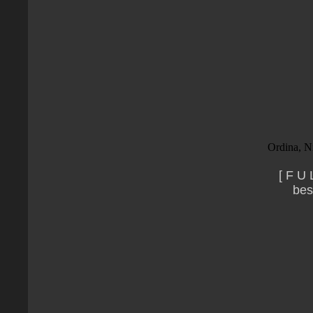
Ordina, N
[ F U 
bes