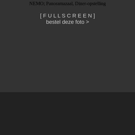
NEMO; Panoramazaal, Diner-opstelling
[ F U L L S C R E E N ]
bestel deze foto >