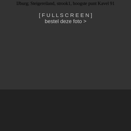
IJburg; Steigereiland, strook1, hoogste punt Kavel 91
[ F U L L S C R E E N ]
bestel deze foto >