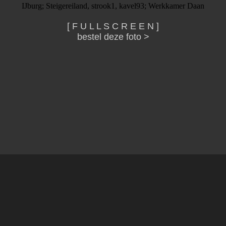
IJburg; Steigereiland, strook1, kavel93; Werkkamer Daan
[ F U L L S C R E E N ]
bestel deze foto >