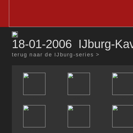
18-01-2006 IJburg-Ka
terug naar de IJburg-series >
DvE01554
DvE01555
DvE01570
DvE01580
DvE01581
DvE01583