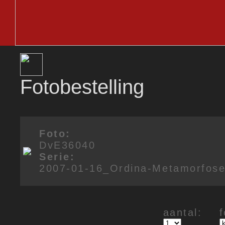
Fotobestelling
Foto:
DvE36040
Serie:
2007-01-16_Ordina-Metamorfos
aantal: