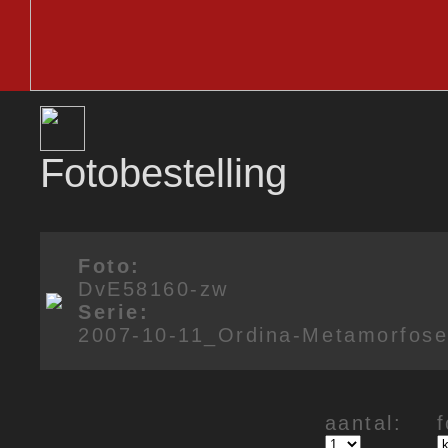
Fotobestelling
Foto:
DvE58160-zw
Serie:
2007-10-11_Ordina-Metamorfos
aantal: