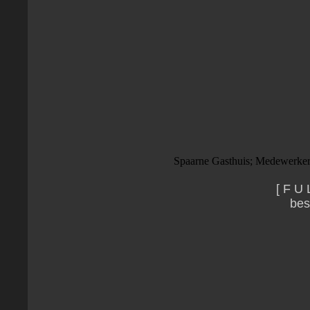
Spaarne Gasthuis; Medewerkers
[ F U 
bes